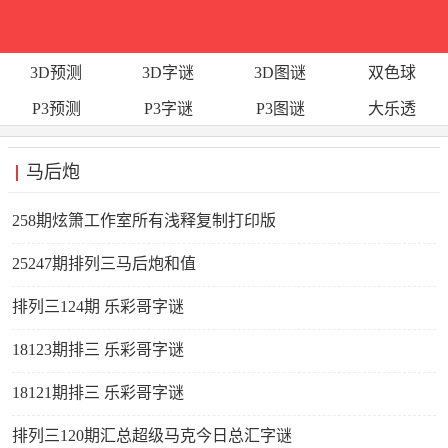
3D预测
3D字谜
3D图谜
双色球
P3预测
P3字谜
P3图谜
大乐透
马后炮
258期炫箫工作室所有浅释复制打印版
25247期排列三马后炮和值
排列三124期 乐彩哥字谜
18123期排三 乐彩哥字谜
18121期排三 乐彩哥字谜
排列三120期汇总超级马克今日总汇字谜