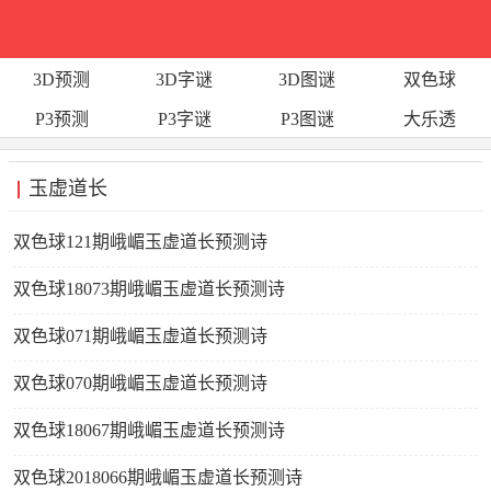
3D预测
3D字谜
3D图谜
双色球
P3预测
P3字谜
P3图谜
大乐透
玉虚道长
双色球121期峨嵋玉虚道长预测诗
双色球18073期峨嵋玉虚道长预测诗
双色球071期峨嵋玉虚道长预测诗
双色球070期峨嵋玉虚道长预测诗
双色球18067期峨嵋玉虚道长预测诗
双色球2018066期峨嵋玉虚道长预测诗