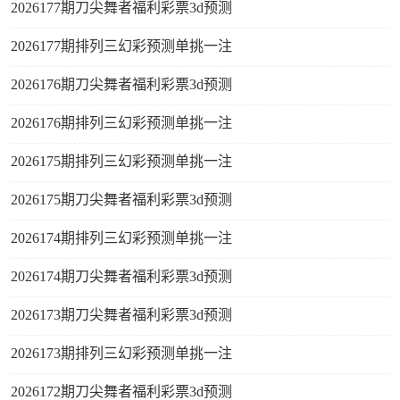
2026177期刀尖舞者福利彩票3d预测
2026177期排列三幻彩预测单挑一注
2026176期刀尖舞者福利彩票3d预测
2026176期排列三幻彩预测单挑一注
2026175期排列三幻彩预测单挑一注
2026175期刀尖舞者福利彩票3d预测
2026174期排列三幻彩预测单挑一注
2026174期刀尖舞者福利彩票3d预测
2026173期刀尖舞者福利彩票3d预测
2026173期排列三幻彩预测单挑一注
2026172期刀尖舞者福利彩票3d预测