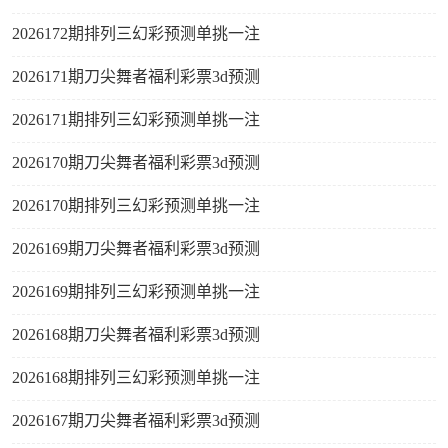
2026172期排列三幻彩预测单挑一注
2026171期刀尖舞者福利彩票3d预测
2026171期排列三幻彩预测单挑一注
2026170期刀尖舞者福利彩票3d预测
2026170期排列三幻彩预测单挑一注
2026169期刀尖舞者福利彩票3d预测
2026169期排列三幻彩预测单挑一注
2026168期刀尖舞者福利彩票3d预测
2026168期排列三幻彩预测单挑一注
2026167期刀尖舞者福利彩票3d预测