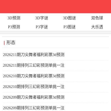
3D预测
3D字谜
3D图谜
双色球
P3预测
P3字谜
P3图谜
大乐透
形态
2026211期刀尖舞者福利彩票3d预测
2026211期排列三幻彩预测单挑一注
2026210期刀尖舞者福利彩票3d预测
2026210期排列三幻彩预测单挑一注
2026209期刀尖舞者福利彩票3d预测
2026209期排列三幻彩预测单挑一注