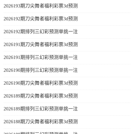
2026193期刀尖舞者福利彩票3d预测
2026192期刀尖舞者福利彩票3d预测
2026192期排列三幻彩预测单挑一注
2026191期刀尖舞者福利彩票3d预测
2026191期排列三幻彩预测单挑一注
2026190期排列三幻彩预测单挑一注
2026190期刀尖舞者福利彩票3d预测
2026189期刀尖舞者福利彩票3d预测
2026189期排列三幻彩预测单挑一注
2026188期刀尖舞者福利彩票3d预测