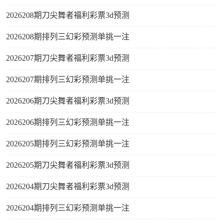
2026208期刀尖舞者福利彩票3d预测
2026208期排列三幻彩预测单挑一注
2026207期刀尖舞者福利彩票3d预测
2026207期排列三幻彩预测单挑一注
2026206期刀尖舞者福利彩票3d预测
2026206期排列三幻彩预测单挑一注
2026205期排列三幻彩预测单挑一注
2026205期刀尖舞者福利彩票3d预测
2026204期刀尖舞者福利彩票3d预测
2026204期排列三幻彩预测单挑一注