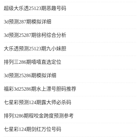
超级大乐透25123期恶趣号码
3d预测287期模拟详细
3d预测25287期徐柯综合分析
大乐透预测25123期九小妹胆
排列三286期嘻嘻直选定位
3d预测25286期模拟详细
福彩3d25286期水上漂号胆码推荐
七星彩预测124期露大师必杀码
排列3286期程咬金跨度预测参考
七星彩124期剑红万位号码