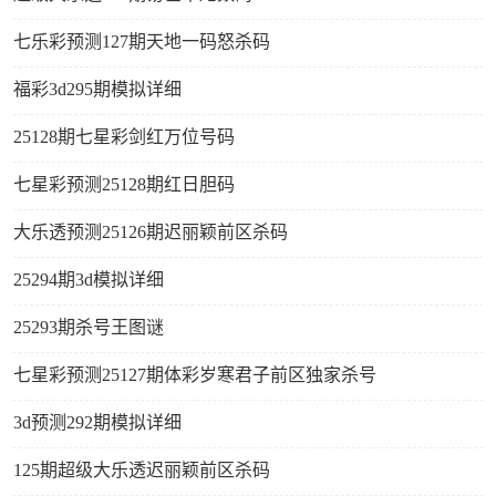
七乐彩预测127期天地一码怒杀码
福彩3d295期模拟详细
25128期七星彩剑红万位号码
七星彩预测25128期红日胆码
大乐透预测25126期迟丽颖前区杀码
25294期3d模拟详细
25293期杀号王图谜
七星彩预测25127期体彩岁寒君子前区独家杀号
3d预测292期模拟详细
125期超级大乐透迟丽颖前区杀码