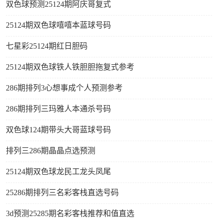
双色球预测25124期阿庆哥复式
25124期双色球嘻嘻本蓝球号码
七星彩25124期红日胆码
25124期双色球铁人铁胆胆拖复式参考
286期排列3心想事成个人预测参考
286期排列三玛雅人本通杀号码
双色球124期带头大哥蓝球号码
排列三286期晶晶点选预测
25124期双色球龙民工龙头凤尾
25286期排列三名彩客栈直选号码
3d预测25285期名彩客栈推荐和值直选