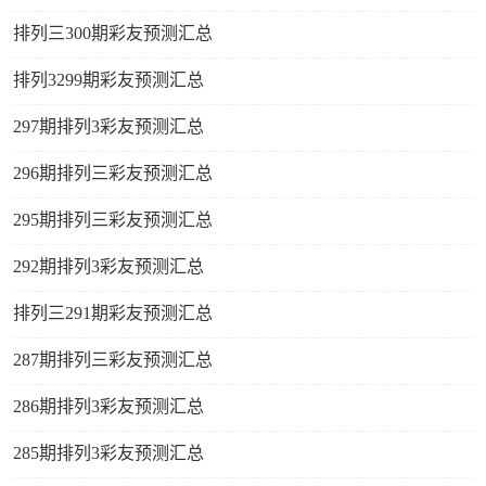
排列三300期彩友预测汇总
排列3299期彩友预测汇总
297期排列3彩友预测汇总
296期排列三彩友预测汇总
295期排列三彩友预测汇总
292期排列3彩友预测汇总
排列三291期彩友预测汇总
287期排列三彩友预测汇总
286期排列3彩友预测汇总
285期排列3彩友预测汇总