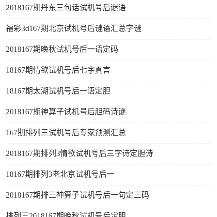
2018167期丹东三句话试机号后谜语
福彩3d167期北京试机号后谜语汇总字谜
2018167期晚秋试机号后一语定码
18167期情欲试机号后七字真言
18167期太湖试机号后一语定胆
2018167期神算子试机号后胆码诗谜
167期排列三试机号后专家预测汇总
2018167期排列3情欲试机号后三字诗定胆诗
18167期排列3老北京试机号后一
2018167期排三神算子试机号后一句定三码
排列三2018167期晚秋试机号后定胆