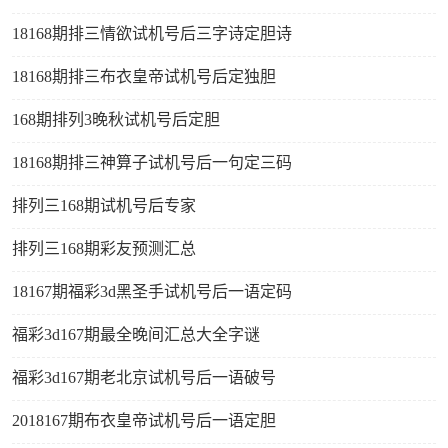
18168期排三情欲试机号后三字诗定胆诗
18168期排三布衣皇帝试机号后定独胆
168期排列3晚秋试机号后定胆
18168期排三神算子试机号后一句定三码
排列三168期试机号后专家
排列三168期彩友预测汇总
18167期福彩3d黑圣手试机号后一语定码
福彩3d167期最全晚间汇总大全字谜
福彩3d167期老北京试机号后一语破号
2018167期布衣皇帝试机号后一语定胆