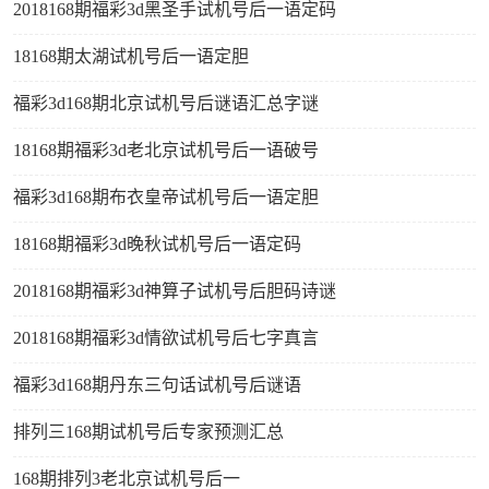
2018168期福彩3d黑圣手试机号后一语定码
18168期太湖试机号后一语定胆
福彩3d168期北京试机号后谜语汇总字谜
18168期福彩3d老北京试机号后一语破号
福彩3d168期布衣皇帝试机号后一语定胆
18168期福彩3d晚秋试机号后一语定码
2018168期福彩3d神算子试机号后胆码诗谜
2018168期福彩3d情欲试机号后七字真言
福彩3d168期丹东三句话试机号后谜语
排列三168期试机号后专家预测汇总
168期排列3老北京试机号后一