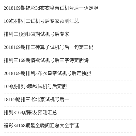
2018169期福彩3d布衣皇帝试机号后一语定胆
169期排列三试机号后专家预测汇总
排列三预测169期试机号后专家
2018169期排三神算子试机号后一句定三码
排列三169期情欲试机号后三字诗定胆诗
2018169期排列3布衣皇帝试机号后定独胆
169期排列3晚秋试机号后定胆
18169期排三老北京试机号后一
排列3169期彩友预测汇总
福彩3d168期最全晚间汇总大全字谜