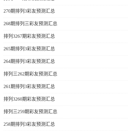
270期排列3彩友预测汇总
268期排列三彩友预测汇总
排列3267期彩友预测汇总
265期排列3彩友预测汇总
264期排列3彩友预测汇总
排列三262期彩友预测汇总
261期排列3彩友预测汇总
排列3260期彩友预测汇总
排列三259期彩友预测汇总
258期排列3彩友预测汇总