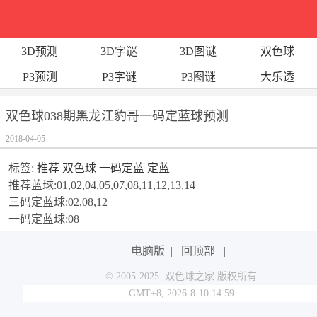
3D预测
3D字谜
3D图谜
双色球
P3预测
P3字谜
P3图谜
大乐透
双色球038期黑龙江豹哥一码定蓝球预测
2018-04-05
标签:
推荐
双色球
一码定蓝
定蓝
推荐蓝球:01,02,04,05,07,08,11,12,13,14
三码定蓝球:02,08,12
一码定蓝球:08
电脑版
|
回顶部
|
© 2005-2025 双色球之家 版权所有
GMT+8, 2026-8-10 14:59