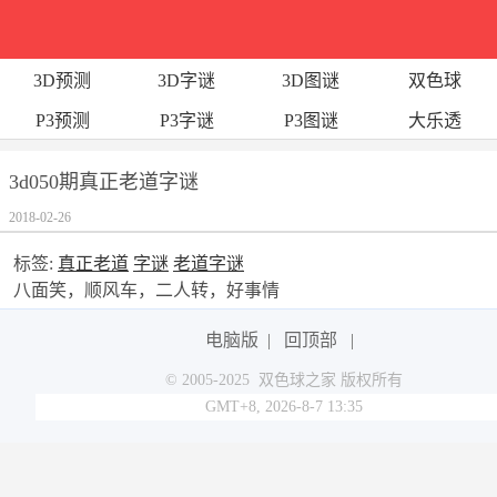
3D预测
3D字谜
3D图谜
双色球
P3预测
P3字谜
P3图谜
大乐透
3d050期真正老道字谜
2018-02-26
标签:
真正老道
字谜
老道字谜
八面笑，顺风车，二人转，好事情
电脑版
|
回顶部
|
© 2005-2025 双色球之家 版权所有
GMT+8, 2026-8-7 13:35