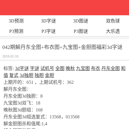
3D预测
3D字谜
3D图谜
双色球
P3预测
P3字谜
P3图谜
大乐透
042期解丹东全图+布衣图+九宝图+金胆图福彩3d字谜
2018-02-10
标签:
3d字谜
字谜
试机号
全图
晚秋
九宝图
布衣
丹东全图
和
值
复式
3d独胆
独胆
金胆
上期开的：651 ，上期试机号：362
解丹东全图：
丹东全图3d独胆：8
九宝图3d双飞：18
晚秋图3d胆组：168
丹东全图3d组选复式：13568，013568
解金胆图杀和值尾:1,4