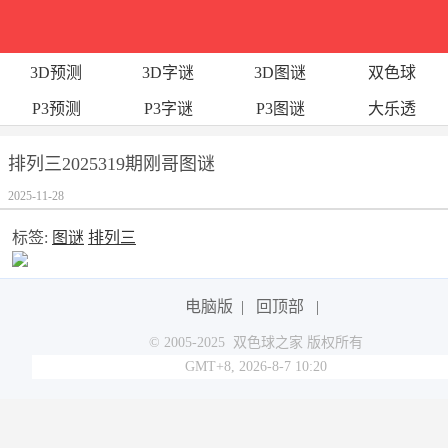
3D预测
3D字谜
3D图谜
双色球
P3预测
P3字谜
P3图谜
大乐透
排列三2025319期刚哥图谜
2025-11-28
标签:
图谜
排列三
电脑版
|
回顶部
|
© 2005-2025 双色球之家 版权所有
GMT+8, 2026-8-7 10:20