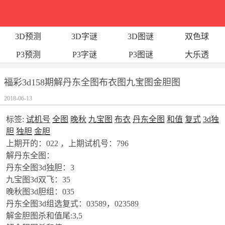
3D预测
3D字谜
3D图谜
双色球
P3预测
P3字谜
P3图谜
大乐透
福彩3d158期解丹东全图布衣图九宝图金胆图
2018-06-13
标签:
试机号
全图
晚秋
九宝图
布衣
丹东全图
和值
复式
3d独
胆
独胆
金胆
上期开的：022 ，上期试机号：796
解丹东全图：
丹东全图3d独胆：3
九宝图3d双飞：35
晚秋图3d胆组：035
丹东全图3d组选复式：03589，023589
解金胆图杀和值尾:3,5